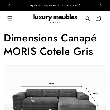
et
passer
France
Payez en espèces à la livraison !
au
contenu
Panier
Dimensions Canapé
MORIS Cotele Gris