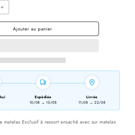
Augmenter
la
quantité
Ajouter au panier
de
Matelas
San
Martino
Exclusif
Ressorts
Beige
-
32
cm
avec
hui
Expédiée
Livrée
surmatelas
10/08
→
15/08
11/08
→
22/08
Intégré
160x200
 matelas Exclusif à ressort ensaché avec sur matelas