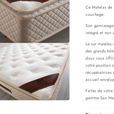
Ce Matelas de 
couchage.
Son garnissage
intégré et non
Le sur matelas 
des grands hôte
doux vous offri
votre position
récupératrices
accueil envelo
Faites de votr
gamme San Mar